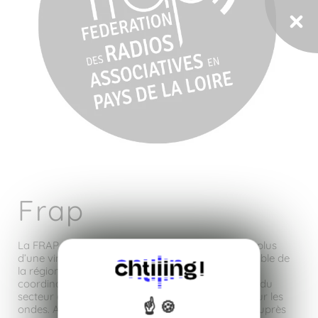
Frap
La FRAP est le réseau qui fédère et accompagne plus
d’une vingtaine de radios associatives sur l’ensemble de
la région Pays de la Loire. Véritable instance de
coordination, elle œuvre à la professionnalisation du
secteur et à la défense de la liberté d’expression sur les
ondes. Au-delà de sa mission de représentation auprès