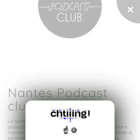
Nantes Podcast
club
Le Nantes Podcast Club est un collectif dédié aux
passionnés et professionnels du podcast sur le territoire
nantais. Cette communauté a pour objectif de favoriser le
partage de bonnes pratiques, la mise en réseau des